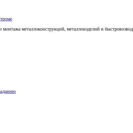
строме
 и монтажа металлоконструкций, металлоизделий и быстровозво
заданию