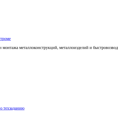
строме
 и монтажа металлоконструкций, металлоизделий и быстровозво
по техзаданию