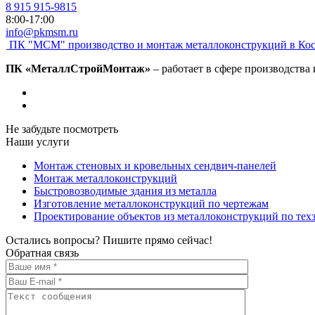
8 915 915-9815
8:00-17:00
info@pkmsm.ru
ПК "МСМ"
производство и монтаж металлоконструкций в Ко
ПК «МеталлСтройМонтаж»
– работает в сфере производства
Не забудьте посмотреть
Наши услуги
Монтаж стеновых и кровельных сендвич-панелей
Монтаж металлоконструкций
Быстровозводимые здания из металла
Изготовление металлоконструкций по чертежам
Проектирование объектов из металлоконструкций по тех
Остались вопросы? Пишите прямо сейчас!
Обратная связь