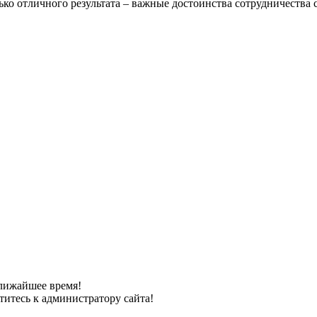
ько отличного результата – важные достоинства сотрудничеств
лижайшее время!
титесь к администратору сайта!