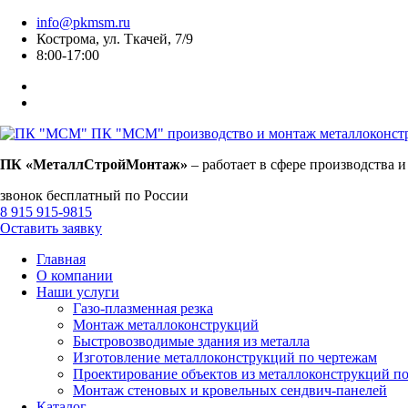
info@pkmsm.ru
Кострома, ул. Ткачей, 7/9
8:00-17:00
ПК "МСМ"
производство и монтаж металлоконст
ПК «МеталлСтройМонтаж»
– работает в сфере производства 
звонок бесплатный по России
8 915 915-9815
Оставить заявку
Главная
О компании
Наши услуги
Газо-плазменная резка
Монтаж металлоконструкций
Быстровозводимые здания из металла
Изготовление металлоконструкций по чертежам
Проектирование объектов из металлоконструкций п
Монтаж стеновых и кровельных сендвич-панелей
Каталог