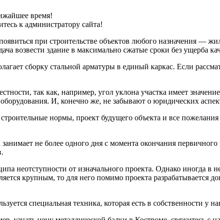
ижайшее время!
тесь к администратору сайта!
оявиться при строительстве объектов любого назначения — жило
дача возвести здание в максимально сжатые сроки без ущерба кач
агает сборку стальной арматуры в единый каркас. Если рассматр
стности, так как, например, угол уклона участка имеет значени
оборудования. И, конечно же, не забывают о юридических аспек
строительные нормы, проект будущего объекта и все пожелания 
 занимает не более одного дня с момента окончания первичного
.
ипа неотступности от изначального проекта. Однако иногда в н
вляется крупным, то для него помимо проекта разрабатывается 
ьзуется специальная техника, которая есть в собственности у н
р, узнать цену металлической балки в Костроме, свяжитесь с 