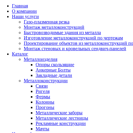
Главная
О компании
Наши услуги
Газо-плазменная резка
Монтаж металлоконструкций
Быстровозводимые здания из металла
Изготовление металлоконструкций по чертежам
Проектирование объектов из металлоконструкций п
Монтаж стеновых и кровельных сендвич-панелей
Каталог
Металлоизделия
Опоры скользящие
Анкерные Болты
Закладные детали
Металлоконструкции
Связи
Ригеля
Фермы
Колонны
Прогоны
Металлические заборы
Металлические лестницы
Рекламные конструкции
Мачты