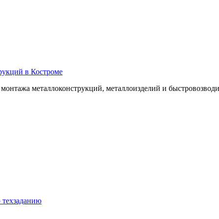
рукций в Костроме
и монтажа металлоконструкций, металлоизделий и быстровозвод
о техзаданию