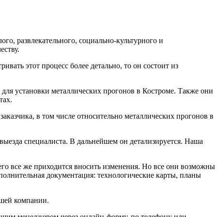
го, развлекательного, социально-культурного и
еству.
ивать этот процесс более детально, то он состоит из
е для установки металлических прогонов в Костроме. Также они
тах.
заказчика, в том числе относительно металлических прогонов в
 выезда специалиста. В дальнейшем он детализируется. Наша
его все же приходится вносить изменения. Но все они возможны
дополнительная документация: технологические карты, планы
ашей компании.
нашим менеджером через онлайн-форму, по телефону или