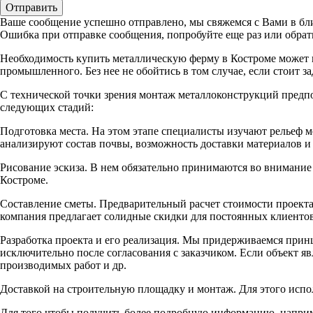
Ваше сообщение успешно отправлено, мы свяжемся с Вами в бл
Ошибка при отправке сообщения, попробуйте еще раз или обрати
Необходимость купить металлическую ферму в Костроме может п
промышленного. Без нее не обойтись в том случае, если стоит за
С технической точки зрения монтаж металлоконструкций предпол
следующих стадий:
Подготовка места. На этом этапе специалисты изучают рельеф ме
анализируют состав почвы, возможность доставки материалов и 
Рисование эскиза. В нем обязательно принимаются во внимание 
Костроме.
Составление сметы. Предварительный расчет стоимости проекта
компания предлагает солидные скидки для постоянных клиентов
Разработка проекта и его реализация. Мы придерживаемся принц
исключительно после согласования с заказчиком. Если объект я
производимых работ и др.
Доставкой на строительную площадку и монтаж. Для этого испол
Для того чтобы получить более подробную информацию, наприме